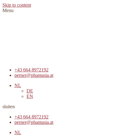
Skip to content
Menu
+43 664 8972192
perner@phantasia.at
NL
DE
EN
sluiten
+43 664 8972192
perner@phantasia.at
NL