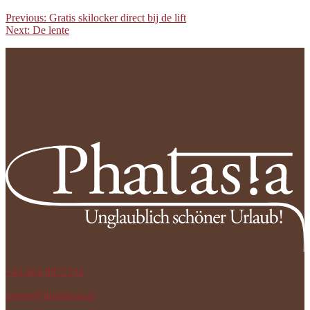
Previous:
Gratis skilocker direct bij de lift
Next:
De lente
Appartementhaus Phantasia
Familie Perner
Kapellenweg 123
A-5542 Flachau
+43 664 8972192
perner@phantasia.at