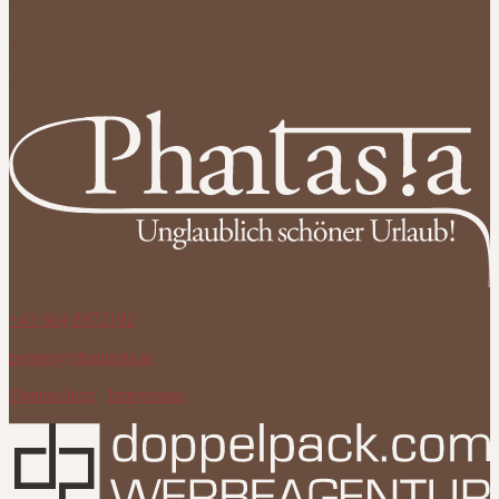
Familie Perner
Kapellenweg 123
A-5542 Flachau
+43 664 8972192
perner@phantasia.at
Datenschutz
|
Impressum
|